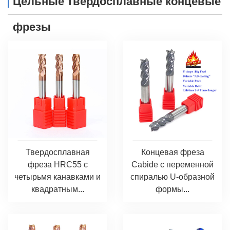
Цельные твердосплавные концевые
фрезы
Твердосплавная
Концевая фреза
фреза HRC55 с
Cabide с переменной
четырьмя канавками и
спиралью U-образной
квадратным...
формы...