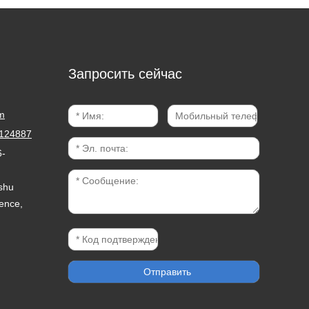
Запросить сейчас
m
124887
-
ashu
ence,