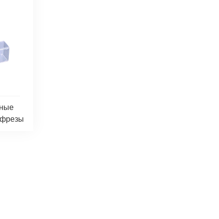
вные
 фрезы