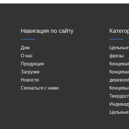
Навигация по сайту
Катего
Дом
Цельные
О нас
фрезы
Продукция
Концева
Загрузки
Концевая
Новости
деревоо
Связаться с нами
Концевы
Твердос
Индивид
Цельные