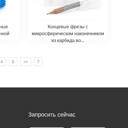
вные
Концевые фрезы с
нной
микросферическим наконечником
из карбида во...
4
5
>>
7
Запросить сейчас