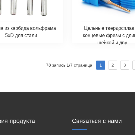
а из карбида вольфрама
Цельные твердоспла
5xD для стали
концевые фрезы с дли
шейкой и дву...
78 запись 1/7 страница
1
2
3
рия продукта
Связаться с нами