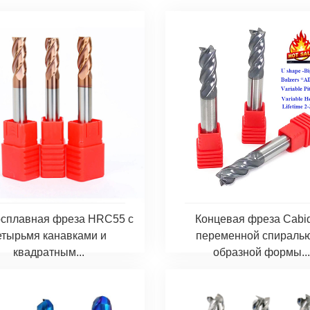
сплавная фреза HRC55 с
Концевая фреза Cabi
етырьмя канавками и
переменной спиралью
квадратным...
образной формы...