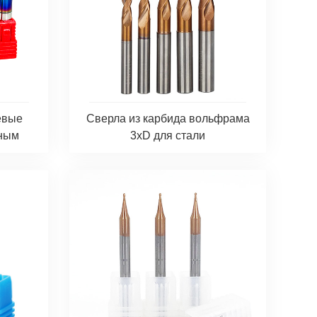
евые
Сверла из карбида вольфрама
чным
3xD для стали