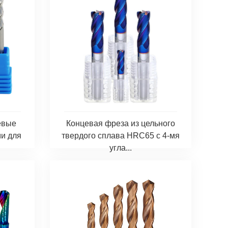
евые
Концевая фреза из цельного
ми для
твердого сплава HRC65 с 4-мя
угла...