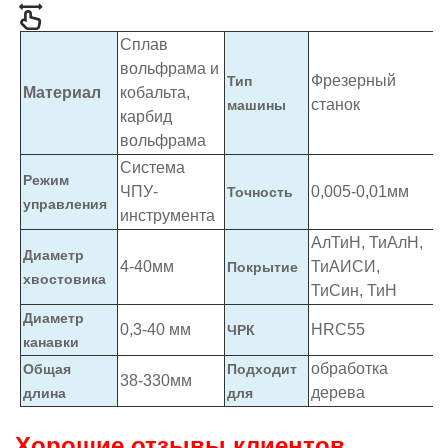
Сплав
вольфрама и
Фрезерный
Тип
Материал
кобальта,
станок
машины
карбид
вольфрама
Система
Режим
ЧПУ-
0,005-0,01мм
Точность
управления
инструмента
АлТиН, ТиАлН,
Диаметр
4-40мм
ТиАИСИ,
Покрытие
хвостовика
ТиСин, ТиН
Диаметр
0,3-40 мм
HRC55
ЧРК
канавки
обработка
Общая
Подходит
38-330мм
дерева
длина
для
Хорошие отзывы клиентов